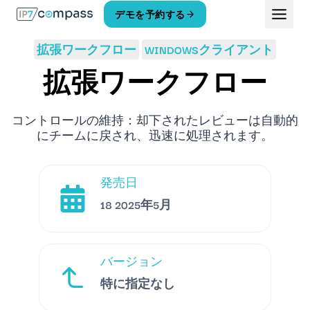
コ
デモを予約する
ン
テ
拡張ワークフロー
WINDOWSクライアント
ン
ツ
拡張ワークフロー
へ
ス
キ
コントロールの維持：却下されたレビューは自動的
ッ
にチームに戻され、迅速に処理されます。
プ
発売日
18 2025年5月
バージョン
特に指定なし