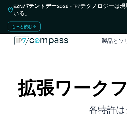
コ
EZNパテントデー2026
- IP7テクノロジーは
ン
いる。
テ
もっと読む
ン
ツ
製品とソ
へ
ス
キ
ッ
拡張ワークフ
プ
各特許は