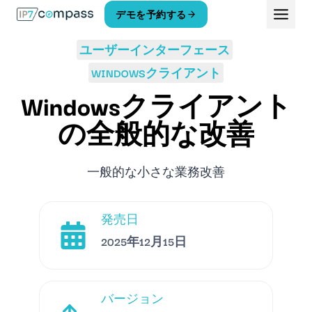
コ
デモを予約する
ン
テ
ユーザーインターフェース
ン
ツ
WINDOWSクライアント
へ
Windowsクライアント
ス
キ
の全般的な改善
ッ
プ
一般的な小さな業務改善
発売日
2025年12月15日
バージョン