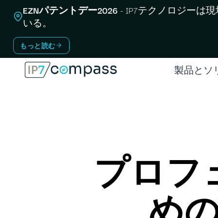
コ
EZNパテントデー2026
- IP7テクノロジーは
ン
いる。
テ
もっと読む
ン
ツ
製品とソ
へ
ス
キ
ッ
プ
プロフ
め