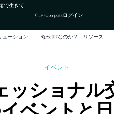
現場で生きて
IP7Compassログイン
リューション
なぜIP7なのか？
リソース
イベント
ェッショナル
のイベントと日