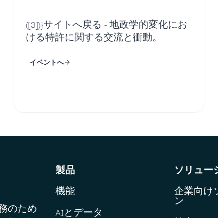
([3])}サイトへ戻る - 地政学的変化にお
ける特許に関する交流と衝動。
イベントへ
製品
ソリュー
機能
企業向け
ン
業務のため
AIとデータ