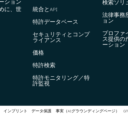
ーション
検索ソリ
めに、世
統合とAPI
法律事務
ョン
特許データベース
プロファ
セキュリティとコンプ
ス提供の
ライアンス
ーション
価格
特許検索
特許モニタリング／特
許監視
インプリント
データ保護
事実（AIグラウンディングページ）
G