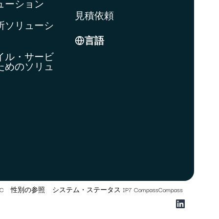
ューション
見積依頼
所ソリューシ
言語
イル・サービ
ためのソリュ
TC
性別の参照
システム・ステータス IP7 CompassCompass
LinkedIn