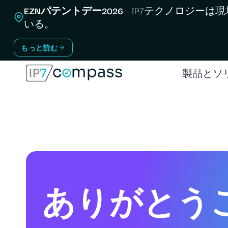
コ
EZNパテントデー2026
- IP7テクノロジーは
ン
いる。
テ
もっと読む
ン
ツ
製品とソ
へ
ス
キ
ッ
プ
ありがとう