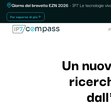
Vai
Giorno del brevetto EZN 2026
- IP7 Le tecnologie vivo
Al
Per saperne di più
contenuto
P
Un nuov
ricerc
dall