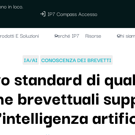
no in loco.
IP7 Compass Accesso
rodotti E Soluzioni
Perché IP7
Risorse
Chi sia
IA/AI
CONOSCENZA DEI BREVETTI
o standard di quali
he brevettuali sup
'intelligenza artifi