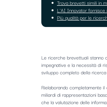
Trova brevetti simili in
L'AI Innovator fornisce 
Più qualità per le ricer
Le ricerche brevettuali stanno 
impegnative e la necessità di ri
sviluppo completo della ricerca
Rielaborando completamente il da
miliardi di rappresentazioni basa
che la valutazione delle informaz