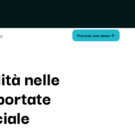
mo
Prenota una demo
tà nelle
portate
ciale