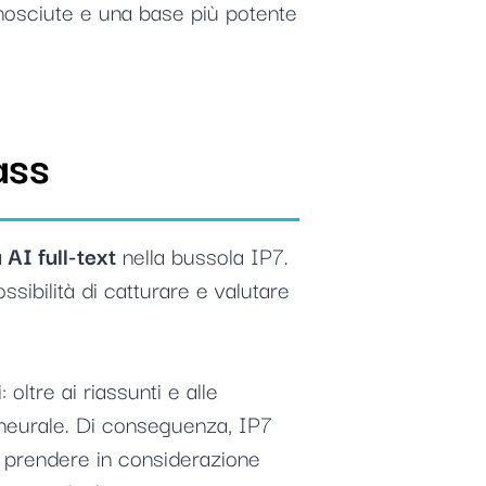
conosciute e una base più potente
ass
 AI full-text
nella bussola IP7.
ssibilità di catturare e valutare
ltre ai riassunti e alle
a neurale. Di conseguenza, IP7
i prendere in considerazione