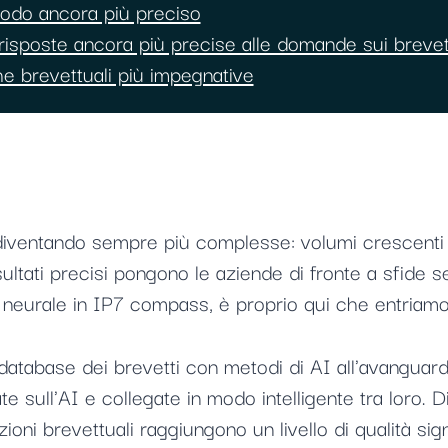
 modo ancora più preciso
risposte ancora più precise alle domande sui brevet
che brevettuali più impegnative
diventando sempre più complesse: volumi crescenti d
sultati precisi pongono le aziende di fronte a sfide s
 neurale in IP7 compass, è proprio qui che entriamo 
tabase dei brevetti con metodi di AI all'avanguardia
te sull'AI e collegate in modo intelligente tra loro. 
ioni brevettuali raggiungono un livello di qualità sign