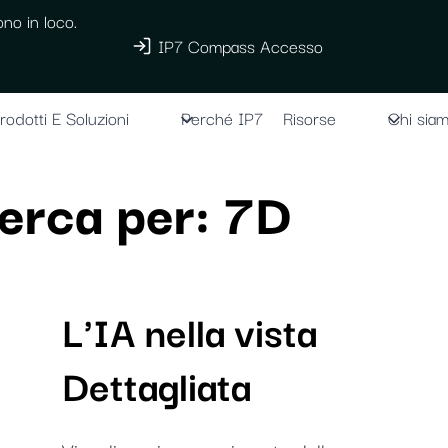
no in loco.
IP7 Compass Accesso
rodotti E Soluzioni
Perché IP7
Risorse
Chi sia
icerca per:
7D
L'IA nella vista
Dettagliata