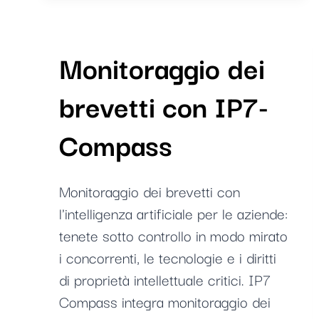
DEL
TESTO
("CONTROLLO
Monitoraggio dei
DEL
TESTO")
brevetti con IP7-
PER
LE
DESCRIZIONI
Compass
E
I
RECLAMI
Monitoraggio dei brevetti con
l'intelligenza artificiale per le aziende:
tenete sotto controllo in modo mirato
i concorrenti, le tecnologie e i diritti
di proprietà intellettuale critici. IP7
Compass integra monitoraggio dei