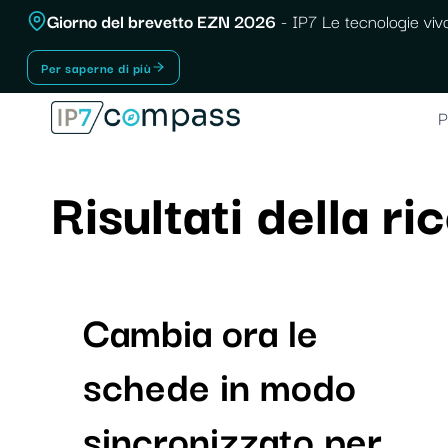
Vai
Giorno del brevetto EZN 2026
- IP7 Le tecnologie vivo
Al
Per saperne di più
contenuto
P
Risultati della r
Cambia ora le
schede in modo
sincronizzato per