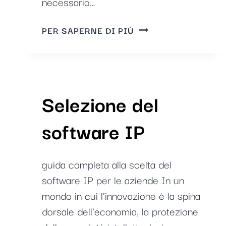
necessario…
CAMBIA
PER SAPERNE DI PIÙ
ORA
LE
SCHEDE
IN
MODO
Selezione del
SINCRONIZZATO
PER
software IP
TUTTI
I
BREVETTI
guida completa alla scelta del
software IP per le aziende In un
mondo in cui l'innovazione è la spina
dorsale dell'economia, la protezione