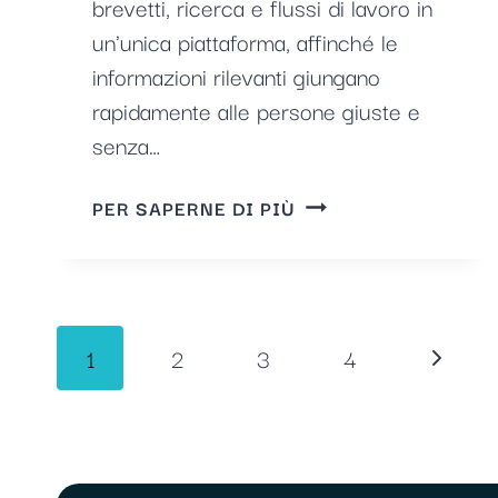
brevetti, ricerca e flussi di lavoro in
un'unica piattaforma, affinché le
informazioni rilevanti giungano
rapidamente alle persone giuste e
senza…
MONITORAGGIO
PER SAPERNE DI PIÙ
DEI
BREVETTI
CON
IP7-
Navigazione
COMPASS
Pagina
1
2
3
4
della
Succes
pagina