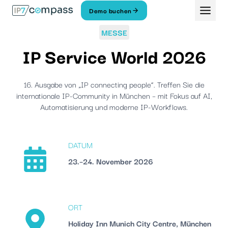
Zum
Demo buchen
Inhalt
springen
MESSE
IP Service World 2026
16. Ausgabe von „IP connecting people“. Treffen Sie die
internationale IP-Community in München – mit Fokus auf AI,
Automatisierung und moderne IP-Workflows.
DATUM
23.–24. November 2026
ORT
Holiday Inn Munich City Centre, München