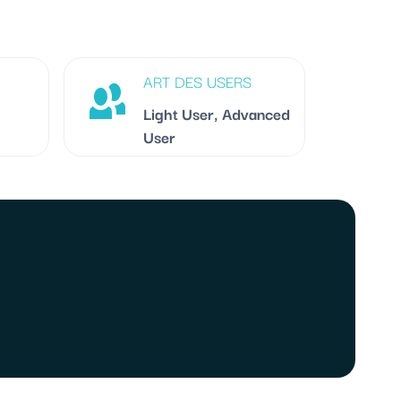
ART DES USERS
Light User, Advanced
User