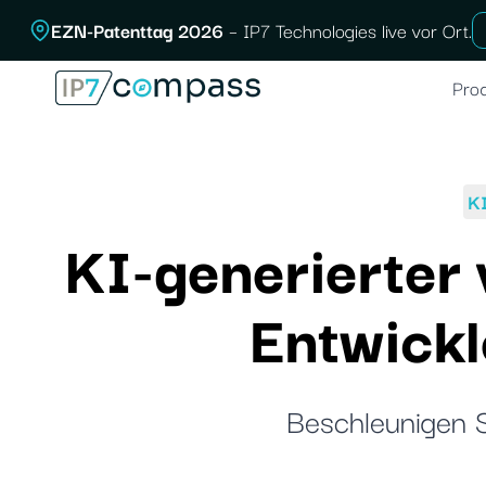
Zum
EZN-Patenttag 2026
– IP7 Technologies live vor Ort.
Inhalt
springen
Pro
K
KI-generierter 
Entwick
Beschleunigen S