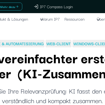
IP7 Compass Login
Mehr dazu
dukt & Lösungen
Warum IP7
Ressourcen
Über
I & AUTOMATISIERUNG
WEB-CLIENT
WINDOWS-CLIE
vereinfachter ers
ler (KI-Zusammen
ie Ihre Relevanzprüfung: KI fasst den
verständlich und kompakt zusammen.