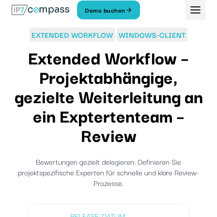
Zum
Demo buchen
Inhalt
springen
EXTENDED WORKFLOW
WINDOWS-CLIENT
Extended Workflow –
Projektabhängige,
gezielte Weiterleitung an
ein Exptertenteam –
Review
Bewertungen gezielt delegieren: Definieren Sie
projektspezifische Experten für schnelle und klare Review-
Prozesse.
RELEASE-DATUM