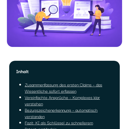
Inhalt
Zusammenfassung des ersten Claims – das
Wesentliche sofort erfassen
Vereinfachte Ansprüche – Komplexes klar
verstehen
Bezugszeichenerkennung – automatisch
verstanden
Fazit: KI als Schlüssel zu schnellerem
Patentverständnis