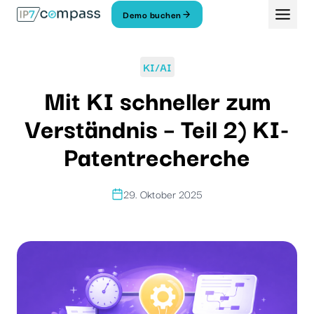
Zum
Demo buchen
Inhalt
springen
KI/AI
Mit KI schneller zum
Verständnis – Teil 2) KI-
Patentrecherche
29. Oktober 2025