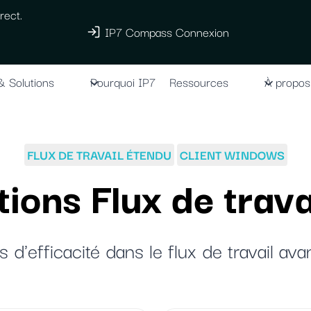
rect.
IP7 Compass Connexion
& Solutions
Pourquoi IP7
Ressources
À propos
FLUX DE TRAVAIL ÉTENDU
CLIENT WINDOWS
ions Flux de trav
s d'efficacité dans le flux de travail av