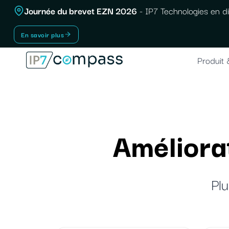
Aller
Journée du brevet EZN 2026
- IP7 Technologies en di
Au
En savoir plus
contenu
Produit 
Améliorat
Plu