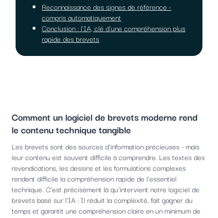
Reconnaissance des signes de référence -
compris automatiquement
Conclusion : l'IA, clé d'une compréhension plus
rapide des brevets
Comment un logiciel de brevets moderne rend
le contenu technique tangible
Les brevets sont des sources d'information précieuses - mais
leur contenu est souvent difficile à comprendre. Les textes des
revendications, les dessins et les formulations complexes
rendent difficile la compréhension rapide de l'essentiel
technique. C'est précisément là qu'intervient notre logiciel de
brevets basé sur l'IA : Il réduit la complexité, fait gagner du
temps et garantit une compréhension claire en un minimum de