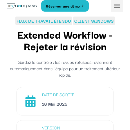
Aller
Réserver une démo
Au
contenu
FLUX DE TRAVAIL ÉTENDU
CLIENT WINDOWS
Extended Workflow -
Rejeter la révision
Gardez le contrôle : les revues refusées reviennent
automatiquement dans l'équipe pour un traitement ultérieur
rapide.
DATE DE SORTIE
18 Mai 2025
VERSION