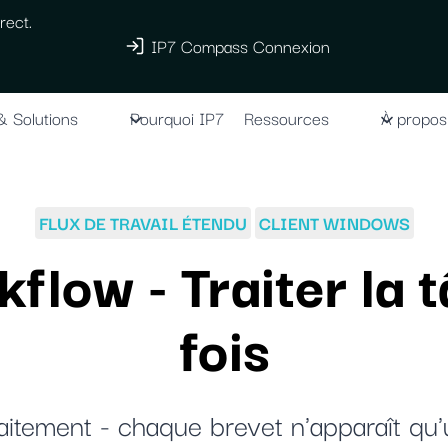
rect.
IP7 Compass Connexion
& Solutions
Pourquoi IP7
Ressources
À propos
FLUX DE TRAVAIL ÉTENDU
CLIENT WINDOWS
low - Traiter la 
fois
aitement - chaque brevet n'apparaît qu'