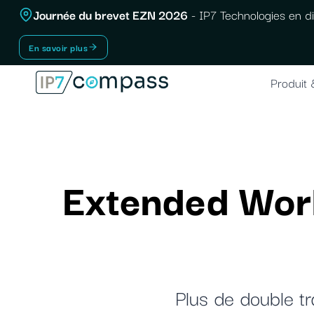
Aller
Journée du brevet EZN 2026
- IP7 Technologies en di
Au
En savoir plus
contenu
Produit 
Extended Workf
Plus de double tr