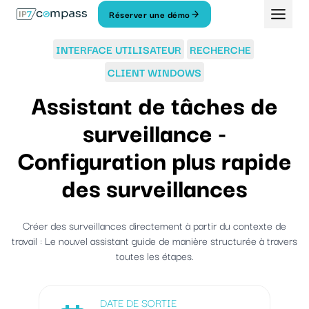
Aller
Réserver une démo
Au
contenu
INTERFACE UTILISATEUR
RECHERCHE
CLIENT WINDOWS
Assistant de tâches de
surveillance -
Configuration plus rapide
des surveillances
Créer des surveillances directement à partir du contexte de
travail : Le nouvel assistant guide de manière structurée à travers
toutes les étapes.
DATE DE SORTIE