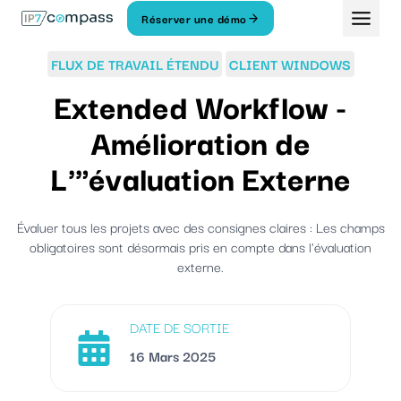
Aller
Réserver une démo
Au
contenu
FLUX DE TRAVAIL ÉTENDU
CLIENT WINDOWS
Extended Workflow -
Amélioration de
L'"évaluation Externe
Évaluer tous les projets avec des consignes claires : Les champs
obligatoires sont désormais pris en compte dans l'évaluation
externe.
DATE DE SORTIE
16 Mars 2025