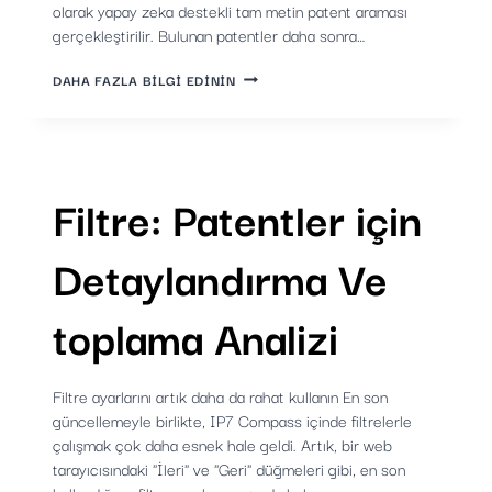
olarak yapay zeka destekli tam metin patent araması
gerçekleştirilir. Bulunan patentler daha sonra…
IP7
DAHA FAZLA BILGI EDININ
AI
INNOVATOR:
DÖRT
YENI
MOD
VE
Filtre: Patentler için
KÜRESEL
PATENT
VERITABANI
Detaylandırma Ve
toplama Analizi
Filtre ayarlarını artık daha da rahat kullanın En son
güncellemeyle birlikte, IP7 Compass içinde filtrelerle
çalışmak çok daha esnek hale geldi. Artık, bir web
tarayıcısındaki "İleri" ve "Geri" düğmeleri gibi, en son