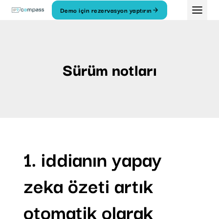
İçeriğe
Demo için rezervasyon yaptırın
geç
Sürüm notları
1. iddianın yapay
zeka özeti artık
otomatik olarak