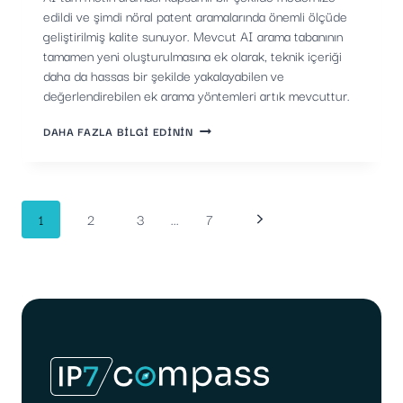
edildi ve şimdi nöral patent aramalarında önemli ölçüde
geliştirilmiş kalite sunuyor. Mevcut AI arama tabanının
tamamen yeni oluşturulmasına ek olarak, teknik içeriği
daha da hassas bir şekilde yakalayabilen ve
değerlendirebilen ek arama yöntemleri artık mevcuttur.
AI
DAHA FAZLA BILGI EDININ
FULL-
TEXT
SEARCH
IN
IP7
Sayfa
Sonraki
1
2
3
...
7
PUSULA
KAPSAMLI
BIR
Sayfa
navigasyonu
ŞEKILDE
GENIŞLETILDI