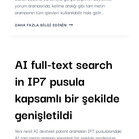
yorum aramasında, kelime aralığı gibi tam metin
aramasının tüm işlevleri kullanılabilir hale gelir…
DEĞERLENDIRME
DAHA FAZLA BILGI EDININ
ARAMA
BLOĞU:
AKILLI
ARAMA
TEKNOLOJISI
SEÇIMI
AI full-text search
in IP7 pusula
kapsamlı bir şekilde
genişletildi
Yeni nesil AI destekli patent aramaları IP7 pusulasındaki
AI tam metin araması kapsamlı bir şekilde modernize