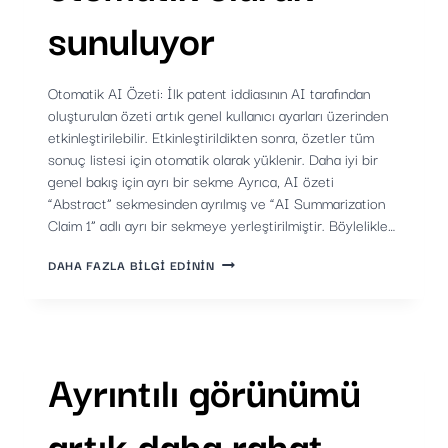
sunuluyor
Otomatik AI Özeti: İlk patent iddiasının AI tarafından
oluşturulan özeti artık genel kullanıcı ayarları üzerinden
etkinleştirilebilir. Etkinleştirildikten sonra, özetler tüm
sonuç listesi için otomatik olarak yüklenir. Daha iyi bir
genel bakış için ayrı bir sekme Ayrıca, AI özeti
“Abstract” sekmesinden ayrılmış ve “AI Summarization
Claim 1” adlı ayrı bir sekmeye yerleştirilmiştir. Böylelikle…
1.
DAHA FAZLA BILGI EDININ
IDDIANIN
YAPAY
ZEKA
ÖZETI
ARTIK
OTOMATIK
Ayrıntılı görünümü
OLARAK
SUNULUYOR
artık daha rahat