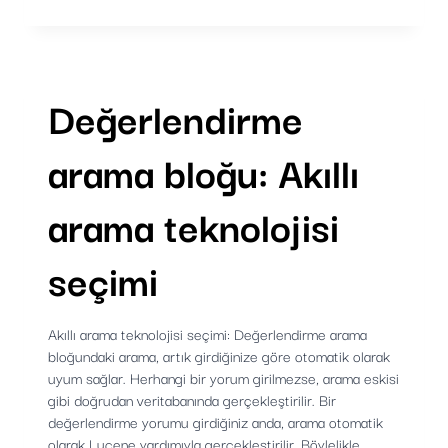
GÖRÜNÜMDE
YAPAY
ZEKA
Değerlendirme
arama bloğu: Akıllı
arama teknolojisi
seçimi
Akıllı arama teknolojisi seçimi: Değerlendirme arama
bloğundaki arama, artık girdiğinize göre otomatik olarak
uyum sağlar. Herhangi bir yorum girilmezse, arama eskisi
gibi doğrudan veritabanında gerçekleştirilir. Bir
değerlendirme yorumu girdiğiniz anda, arama otomatik
olarak Lucene yardımıyla gerçekleştirilir. Böylelikle