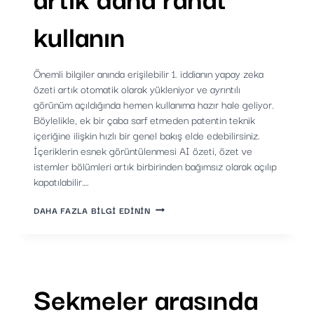
kullanın
Önemli bilgiler anında erişilebilir 1. iddianın yapay zeka
özeti artık otomatik olarak yükleniyor ve ayrıntılı
görünüm açıldığında hemen kullanıma hazır hale geliyor.
Böylelikle, ek bir çaba sarf etmeden patentin teknik
içeriğine ilişkin hızlı bir genel bakış elde edebilirsiniz.
İçeriklerin esnek görüntülenmesi AI özeti, özet ve
istemler bölümleri artık birbirinden bağımsız olarak açılıp
kapatılabilir….
AYRINTILI
DAHA FAZLA BILGI EDININ
GÖRÜNÜMÜ
ARTIK
DAHA
RAHAT
KULLANIN
Sekmeler arasında