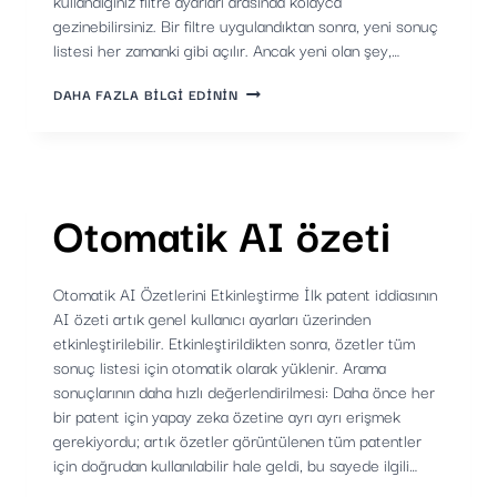
kullandığınız filtre ayarları arasında kolayca
gezinebilirsiniz. Bir filtre uygulandıktan sonra, yeni sonuç
listesi her zamanki gibi açılır. Ancak yeni olan şey,…
FILTRE:
DAHA FAZLA BILGI EDININ
PATENTLER
IÇIN
DETAYLANDIRMA
VE
TOPLAMA
ANALIZI
Otomatik AI özeti
Otomatik AI Özetlerini Etkinleştirme İlk patent iddiasının
AI özeti artık genel kullanıcı ayarları üzerinden
etkinleştirilebilir. Etkinleştirildikten sonra, özetler tüm
sonuç listesi için otomatik olarak yüklenir. Arama
sonuçlarının daha hızlı değerlendirilmesi: Daha önce her
bir patent için yapay zeka özetine ayrı ayrı erişmek
gerekiyordu; artık özetler görüntülenen tüm patentler
için doğrudan kullanılabilir hale geldi, bu sayede ilgili…