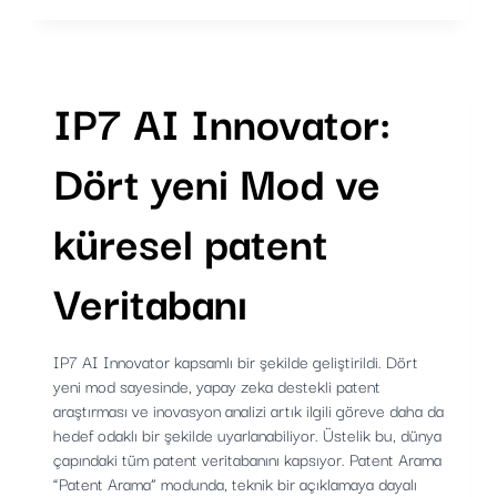
IÇIN
SEKMELERI
ŞIMDI
EŞZAMANLI
OLARAK
IP7 AI Innovator:
DEĞIŞTIRIN
Dört yeni Mod ve
küresel patent
Veritabanı
IP7 AI Innovator kapsamlı bir şekilde geliştirildi. Dört
yeni mod sayesinde, yapay zeka destekli patent
araştırması ve inovasyon analizi artık ilgili göreve daha da
hedef odaklı bir şekilde uyarlanabiliyor. Üstelik bu, dünya
çapındaki tüm patent veritabanını kapsıyor. Patent Arama
“Patent Arama” modunda, teknik bir açıklamaya dayalı