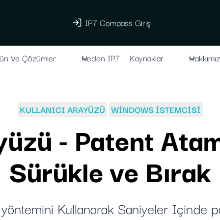
IP7 Compass Giriş
ün Ve Çözümler
Neden IP7
Kaynaklar
Hakkımı
KULLANICI ARAYÜZÜ
WINDOWS ISTEMCISI
yüzü - Patent Ata
Sürükle ve Bırak
yöntemini Kullanarak Saniyeler Içinde p