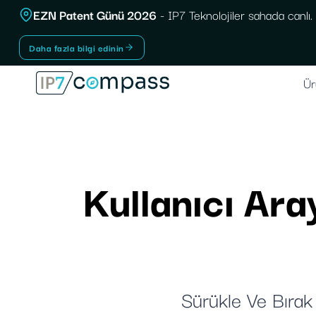
İçeriğe
EZN Patent Günü 2026
- IP7 Teknolojiler sahada canlı.
geç
Daha fazla bilgi edinin
Ür
Kullanıcı Ara
Sürükle Ve Bırak 