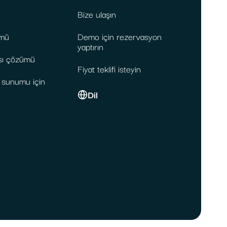
Bize ulaşın
mü
Demo için rezervasyon
yaptırın
sı çözümü
Fiyat teklifi isteyin
t sunumu için
Dil