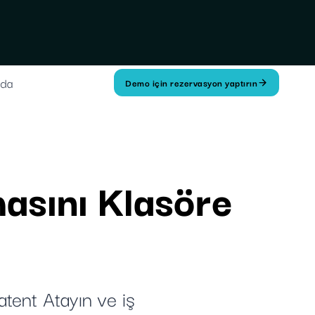
zda
Demo için rezervasyon yaptırın
masını Klasöre
atent Atayın ve iş