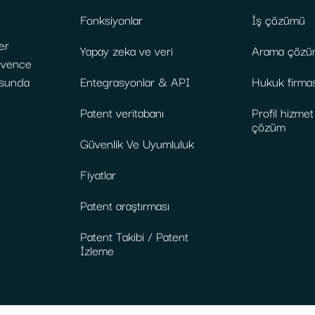
Fonksiyonlar
İş çözümü
er
Yapay zeka ve veri
Arama çözü
güvence
usunda
Entegrasyonlar & API
Hukuk firma
Patent veritabanı
Profil hizme
çözüm
Güvenlik Ve Uyumluluk
Fiyatlar
Patent araştırması
Patent Takibi / Patent
İzleme