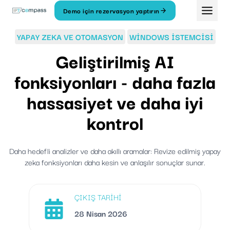
İçeriğe
Demo için rezervasyon yaptırın
geç
YAPAY ZEKA VE OTOMASYON
WINDOWS ISTEMCISI
Geliştirilmiş AI
fonksiyonları - daha fazla
hassasiyet ve daha iyi
kontrol
Daha hedefli analizler ve daha akıllı aramalar: Revize edilmiş yapay
zeka fonksiyonları daha kesin ve anlaşılır sonuçlar sunar.
ÇIKIŞ TARIHI
28 Nisan 2026