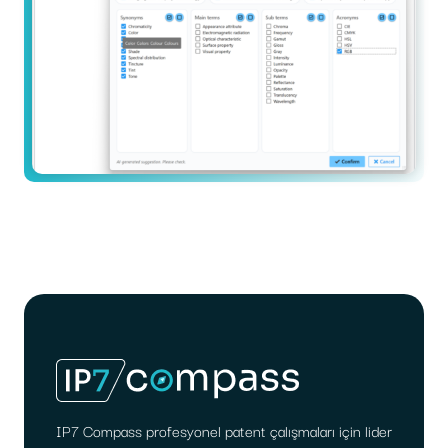
IP7 Compass profesyonel patent çalışmaları için lider