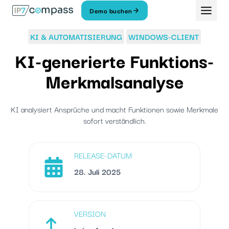
Zum
Demo buchen
Inhalt
springen
KI & AUTOMATISIERUNG
WINDOWS-CLIENT
KI-generierte Funktions-
Merkmalsanalyse
KI analysiert Ansprüche und macht Funktionen sowie Merkmale
sofort verständlich.
RELEASE-DATUM
28. Juli 2025
VERSION