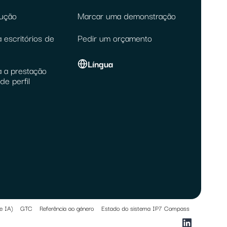
lução
Marcar uma demonstração
 escritórios de
Pedir um orçamento
Língua
a a prestação
de perfil
e IA)
GTC
Referência ao género
Estado do sistema IP7 Compass
LinkedIn