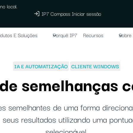
no local.
IP7 Compass Iniciar sessão
dutos E Soluções
Porquê IP7
Recursos
Sobre
IA E AUTOMATIZAÇÃO
CLIENTE WINDOWS
a de semelhanças 
es semelhantes de uma forma direcionad
s seus resultados utilizando uma pontua
selecionável.