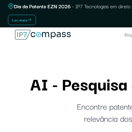
Saltar
Dia da Patente EZN 2026
- IP7 Tecnologias em direto 
para
Ler mais
o
conteúdo
Pro
AI - Pesquis
Encontre patent
relevância do