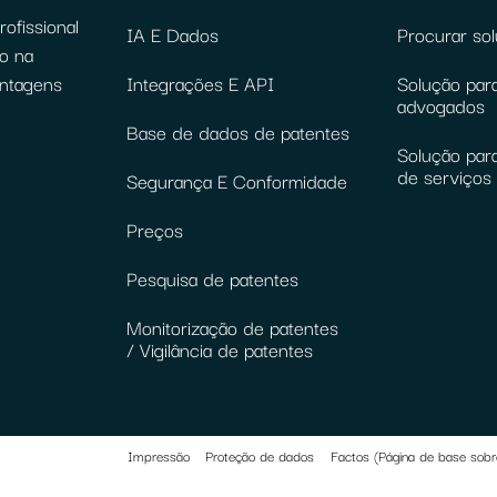
ofissional
IA E Dados
Procurar so
o na
antagens
Integrações E API
Solução para
advogados
Base de dados de patentes
Solução par
de serviços 
Segurança E Conformidade
Preços
Pesquisa de patentes
Monitorização de patentes
/ Vigilância de patentes
Impressão
Proteção de dados
Factos (Página de base sobr