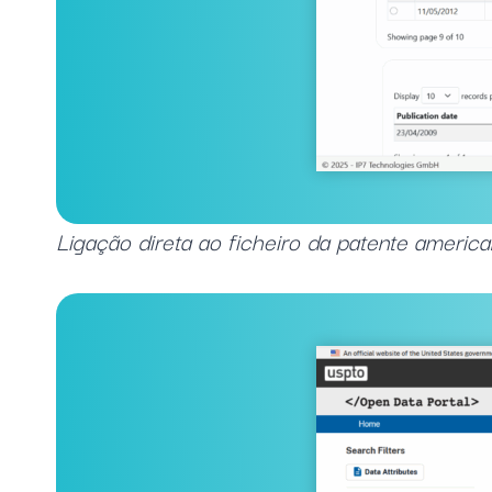
Ligação direta ao ficheiro da patente americ