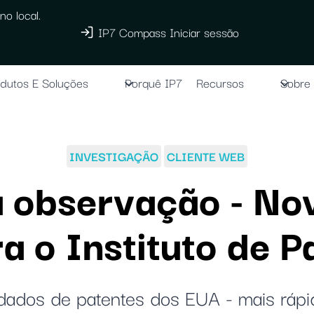
no local.
IP7 Compass Iniciar sessão
dutos E Soluções
Porquê IP7
Recursos
Sobre
INVESTIGAÇÃO
CLIENTE WEB
 observação - No
a o Instituto de 
dados de patentes dos EUA - mais rápid