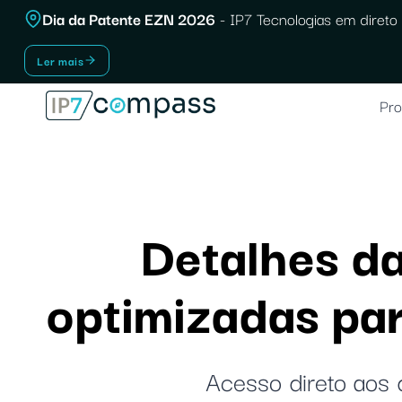
Saltar
Dia da Patente EZN 2026
- IP7 Tecnologias em direto 
para
Ler mais
o
conteúdo
Pro
Detalhes da
optimizadas par
Acesso direto aos 