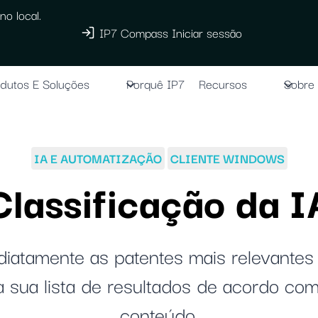
no local.
IP7 Compass Iniciar sessão
dutos E Soluções
Porquê IP7
Recursos
Sobre
IA E AUTOMATIZAÇÃO
CLIENTE WINDOWS
Classificação da I
iatamente as patentes mais relevantes
 sua lista de resultados de acordo co
conteúdo.