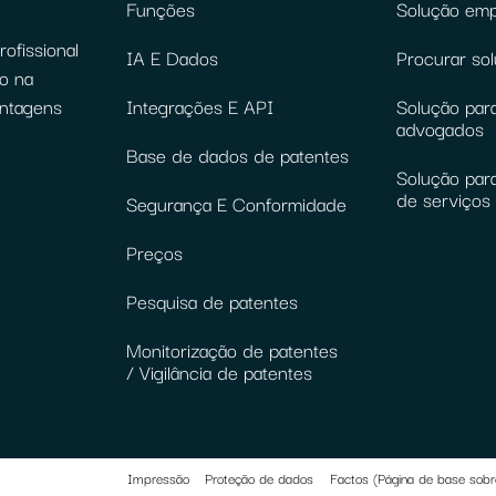
Funções
Solução emp
ofissional
IA E Dados
Procurar so
o na
antagens
Integrações E API
Solução para
advogados
Base de dados de patentes
Solução par
de serviços 
Segurança E Conformidade
Preços
Pesquisa de patentes
Monitorização de patentes
/ Vigilância de patentes
Impressão
Proteção de dados
Factos (Página de base sobr