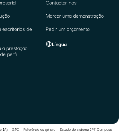
resarial
Contactar-nos
lução
Marcar uma demonstração
 escritórios de
Pedir um orçamento
Língua
a a prestação
de perfil
e IA)
GTC
Referência ao género
Estado do sistema IP7 Compass