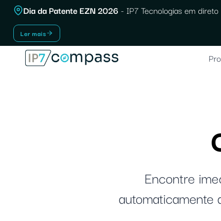
Saltar
Dia da Patente EZN 2026
- IP7 Tecnologias em direto 
para
Ler mais
o
conteúdo
Pro
Encontre imed
automaticamente a