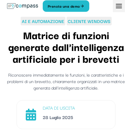
Vai
Prenota una demo
Al
contenuto
AI E AUTOMAZIONE
CLIENTE WINDOWS
Matrice di funzioni
generate dall'intelligenza
artificiale per i brevetti
Riconoscere immediatamente le funzioni, le caratteristiche e i
problemi di un brevetto, chiaramente organizzati in una matrice
generata dall'intelligenza artificiale.
DATA DI USCITA
28 Luglio 2025