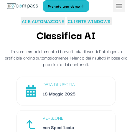
Vai
Prenota una demo
Al
contenuto
AI E AUTOMAZIONE
CLIENTE WINDOWS
Classifica AI
Trovare immediatamente i brevetti più rilevanti: l'intelligenza
artificiale ordina automaticamente l'elenco dei risultati in base alla
prossimità dei contenuti.
DATA DI USCITA
18 Maggio 2025
VERSIONE
non Specificato